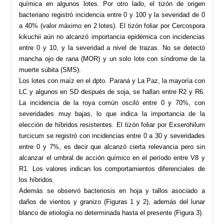
química en algunos lotes. Por otro lado, el tizón de origen
bacteriano registró incidencia entre 0 y 100 y la severidad de 0
a 40% (valor máximo en 2 lotes). El tizón foliar por Cercospora
kikuchii aún no alcanzó importancia epidémica con incidencias
entre 0 y 10, y la severidad a nivel de trazas. No se detectó
mancha ojo de rana (MOR) y un solo lote con síndrome de la
muerte súbita (SMS).
Los lotes con maíz en el dpto. Paraná y La Paz, la mayoría con
LC y algunos en SD después de soja, se hallan entre R2 y R6.
La incidencia de la roya común osciló entre 0 y 70%, con
severidades muy bajas, lo que indica la importancia de la
elección de híbridos resistentes. El tizón foliar por Exserohilum
turcicum se registró con incidencias entre 0 a 30 y severidades
entre 0 y 7%, es decir que alcanzó cierta relevancia pero sin
alcanzar el umbral de acción químico en el período entre V8 y
R1. Los valores indican los comportamientos diferenciales de
los híbridos.
Además se observó bacteriosis en hoja y tallos asociado a
daños de vientos y granizo (Figuras 1 y 2), además del lunar
blanco de etiología no determinada hasta el presente (Figura 3).