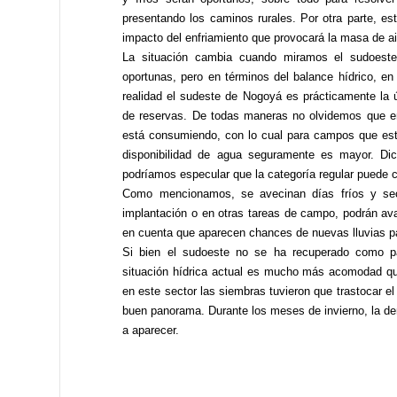
presentando los caminos rurales. Por otra parte, es
impacto del enfriamiento que provocará la masa de air
La situación cambia cuando miramos el sudoeste p
oportunas, pero en términos del balance hídrico, e
realidad el sudeste de Nogoyá es prácticamente la 
de reservas. De todas maneras no olvidemos que e
está consumiendo, con lo cual para campos que est
disponibilidad de agua seguramente es mayor. Di
podríamos especular que la categoría regular puede 
Como mencionamos, se avecinan días fríos y sec
implantación o en otras tareas de campo, podrán av
en cuenta que aparecen chances de nuevas lluvias par
Si bien el sudoeste no se ha recuperado como para
situación hídrica actual es mucho más acomodad qu
en este sector las siembras tuvieron que trastocar 
buen panorama. Durante los meses de invierno, la de
a aparecer.