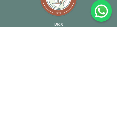
Blog
Capacitaciones
Publicaciones
Servicios
SIBER
Gral. José de San Martín 553, E3100AAK Paraná, Entre Ríos
Tel: +54 (343) 422-0292
BolsaCER@BolsaCER.org.ar
BOLSA DE CEREALES DE ENTRE RIOS