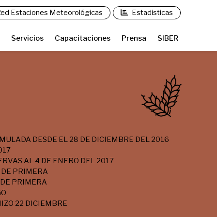
ed Estaciones Meteorológicas
Estadisticas
Servicios
Capacitaciones
Prensa
SIBER
MULADA DESDE EL 28 DE DICIEMBRE DEL 2016
017
ERVAS AL 4 DE ENERO DEL 2017
 DE PRIMERA
 DE PRIMERA
GO
IZO 22 DICIEMBRE