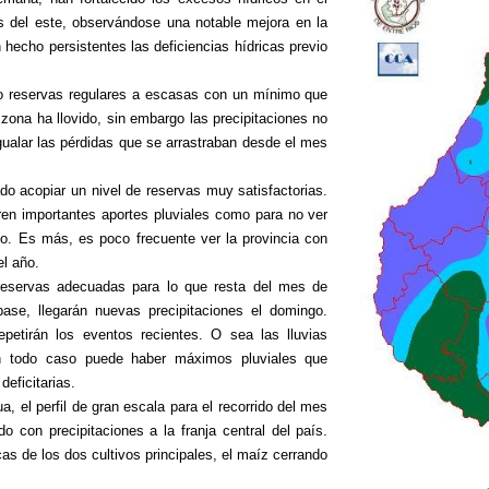
s del este, observándose una notable mejora en la
 hecho persistentes las deficiencias hídricas previo
do reservas regulares a escasas con un mínimo que
 zona ha llovido, sin embargo las precipitaciones no
ualar las pérdidas que se arrastraban desde el mes
ado acopiar un nivel de reservas muy satisfactorias.
ren importantes aportes pluviales como para no ver
ño. Es más, es poco frecuente ver la provincia con
l año.
 reservas adecuadas para lo que resta del mes de
base, llegarán nuevas precipitaciones el domingo.
petirán los eventos recientes. O sea las lluvias
n todo caso puede haber máximos pluviales que
eficitarias.
, el perfil de gran escala para el recorrido del mes
o con precipitaciones a la franja central del país.
as de los dos cultivos principales, el maíz cerrando