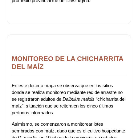
promedio provincial fue de 1.582 kg/ha.
MONITOREO DE LA CHICHARRITA
DEL MAÍZ
En este décimo mapa se observa que en los sitios
donde se realiza monitoreo mediante red de arrastre no
se registraron adultos de
Dalbulus maidis
“chicharrita del
maíz”, situación que se reitera en los cinco últimos
períodos informados.
Asimismo, se comenzaron a monitorear lotes
sembrados con maíz, dado que es el cultivo hospedante
de
D. maidis
, en 10 sitios de la provincia, en estados