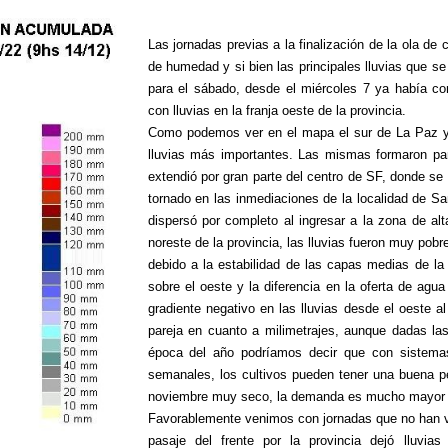
Las jornadas previas a la finalización de la ola de
de humedad y si bien las principales lluvias que s
para el sábado, desde el miércoles 7 ya había co
con lluvias en la franja oeste de la provincia.
Como podemos ver en el mapa el sur de La Paz y 
lluvias más importantes. Las mismas formaron p
extendió por gran parte del centro de SF, donde se
tornado en las inmediaciones de la localidad de San
dispersó por completo al ingresar a la zona de al
noreste de la provincia, las lluvias fueron muy pobr
debido a la estabilidad de las capas medias de la
sobre el oeste y la diferencia en la oferta de agu
gradiente negativo en las lluvias desde el oeste al
pareja en cuanto a milimetrajes, aunque dadas las
época del año podríamos decir que con sistemas 
semanales, los cultivos pueden tener una buena p
noviembre muy seco, la demanda es mucho mayor qu
Favorablemente venimos con jornadas que no han vue
pasaje del frente por la provincia dejó lluvia