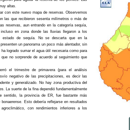
muy altas.
orar con este nuevo mapa de reservas. Observemos
on las que recibieron sesenta milímetros o más de
las reservas, aun entrando en la categoría sequía,
 incluso en zona donde las lluvias llegaron a los
al estado de sequía. No se descarta que en la
s presenten un panorama un poco más alentador, sin
no ha logrado sumar el agua útil necesaria como para
o que no sorprende de acuerdo al seguimiento que
ró el trimestre de primavera (para el análisis
esvío negativo de las precipitaciones, es decir las
undente y generalizado. No hay zona productiva del
nes. La suerte de la fina dependió fundamentalmente
 sentido, la provincia de ER, fue bastante más
 bonaerense. Esto debería reflejarse en resultados
 agroclimático, con rendimientos inferiores a los