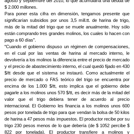
agosto y septiembre del 2010, lo que acumularía una deuda de
$ 2.000 millones.
Para poner esta cifra en dimensión, tengamos presente que
significarían subsidios por unos 3,5 mill.tt. de harina de trigo,
más de la mitad del trigo que se muele anualmente. Hoy sólo
están comprando tres grandes molinos, los cuales lo hacen con
pago a 60 días”.
“Cuando el gobierno dispuso un régimen de compensaciones,
en el cual por las ventas de harina al mercado interno, le
devolvería a los molinos la diferencia entre el precio de mercado
y el precio de abastecimiento interno, el cual quedó fijado en 430
$/tt desde que el sistema se instauró. Como actualmente el
precio de mercado o FAS teórico del trigo se encuentra por
encima de los 1.000 $/tt, esto implica que el gobierno debe
pagarle a los molinos unos 570 $/tt, es decir más de la mitad del
valor que el trigo debiera tener de acuerdo al precio
internacional. El Gobierno les financia a los molinos unos 600
pesos por tonelada de trigo para que vendan la bolsa de 50 kilos
de harina a 47 pesos más impuestos. El productor recibe por su
trigo 230 pesos menos de lo que debería (de $ 1052 percibe $
822 por tonelada). El productor transfiere a molinos y