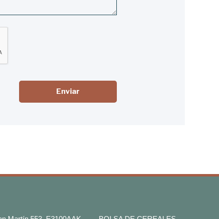
Enviar
San Martín 553, E3100AAK
BOLSA DE CEREALES