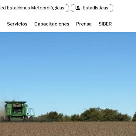
ed Estaciones Meteorológicas
Estadisticas
Servicios
Capacitaciones
Prensa
SIBER